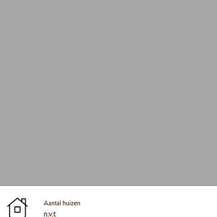
Aantal huizen
n.v.t