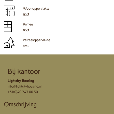
Woonoppervlakte
n.v.t
Kamers
n.v.t
Perceeloppervlakte
n.v.t
Bij kantoor
Lightcity Housing
info@lightcityhousing.nl
+31(0)40 243 00 30
Omschrijving