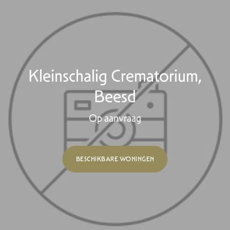
Kleinschalig Crematorium,
Beesd
Op aanvraag
BESCHIKBARE WONINGEN