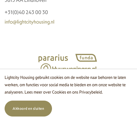
+31(0)40 243 00 30
info@lightcityhousing.nl
Lightcity Housing gebruikt cookies om de website naar behoren te laten
werken, om functies voor social media te bieden en om onze website te
© 2026 Lightcity Housing
Cookies
Disclaimer
Privacy
Website
analyseren. Lees meer over
Cookies
en ons
Privacybeleid
.
door OGonline
Akkoord en sluiten