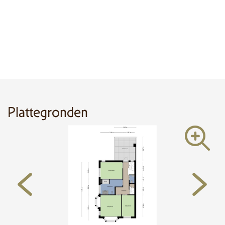
• Snelle toegang tot A2, A58 (ca. 5 minuten rijden) en 7 minuten van het
vliegveld.
• Op fietsafstand van het bruisende centrum van Eindhoven en de stations.
De combinatie van ruimte, comfort en centrale ligging maakt deze woning
bijzonder aantrekkelijk voor gezinnen, hobbyisten en mensen met een aan
huis gebonden beroep.
KENMERKEN IN HET KORT:
Plattegronden
• Hoekwoning uit 1936;
• Woonoppervlakte: ca. 156 m²;
• 5 slaapkamers + atelier/studio;
• Moderne keuken met kookeiland en inbouwapparatuur;
• Fraai aangelegde tuin, overkapping en dakterras;