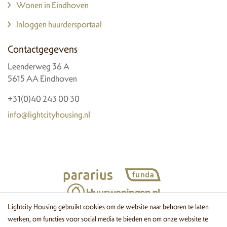
Wonen in Eindhoven
Inloggen huurdersportaal
Contactgegevens
Leenderweg 36 A
5615 AA Eindhoven
+31(0)40 243 00 30
info@lightcityhousing.nl
Lightcity Housing gebruikt cookies om de website naar behoren te laten
werken, om functies voor social media te bieden en om onze website te
© 2026 Lightcity Housing
Cookies
Disclaimer
Privacy
Website