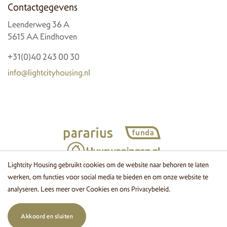
Contactgegevens
Leenderweg 36 A
5615 AA Eindhoven
+31(0)40 243 00 30
info@lightcityhousing.nl
Lightcity Housing gebruikt cookies om de website naar behoren te laten
werken, om functies voor social media te bieden en om onze website te
© 2026 Lightcity Housing
Cookies
Disclaimer
Privacy
Website
analyseren. Lees meer over
Cookies
en ons
Privacybeleid
.
door OGonline
Akkoord en sluiten