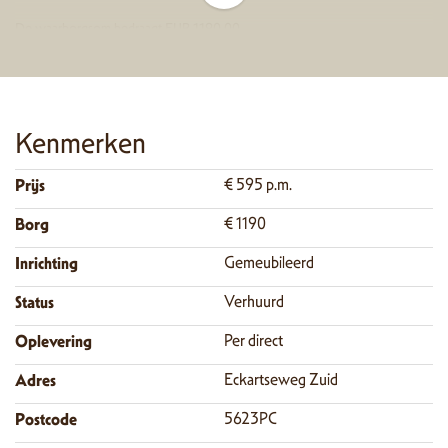
De waarborgsom bedraagt EUR 1190,00.
Neemt u gerust contact op met ons kantoor voor eventuele vragen of het
inplannen van een bezichtiging.
Kenmerken
Prijs
€ 595 p.m.
Borg
€ 1190
Inrichting
Gemeubileerd
Status
Verhuurd
Oplevering
Per direct
Adres
Eckartseweg Zuid
Postcode
5623PC