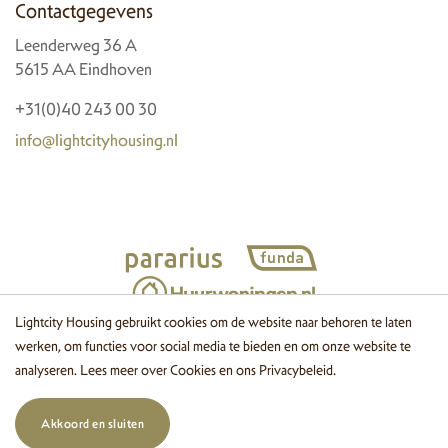
Contactgegevens
Leenderweg 36 A
5615 AA Eindhoven
+31(0)40 243 00 30
info@lightcityhousing.nl
Lightcity Housing gebruikt cookies om de website naar behoren te laten
werken, om functies voor social media te bieden en om onze website te
© 2026 Lightcity Housing
Cookies
Disclaimer
Privacy
Website
analyseren. Lees meer over
Cookies
en ons
Privacybeleid
.
door OGonline
Akkoord en sluiten