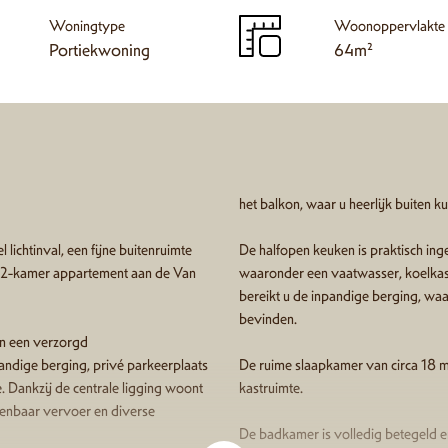
Woningtype
Woonoppervlakte
Portiekwoning
64m²
het balkon, waar u heerlijk buiten kun
lichtinval, een fijne buitenruimte
De halfopen keuken is praktisch in
me 2-kamer appartement aan de Van
waaronder een vaatwasser, koelkast
bereikt u de inpandige berging, waa
bevinden.
an een verzorgd
ndige berging, privé parkeerplaats
De ruime slaapkamer van circa 18 
. Dankzij de centrale ligging woont
kastruimte.
openbaar vervoer en diverse
De badkamer is volledig betegeld 