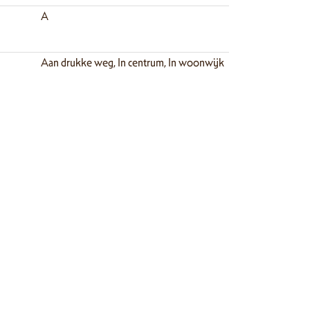
A
ent? Neem dan gerust contact met ons op voor meer
zichtiging.
Aan drukke weg, In centrum, In woonwijk