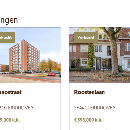
ingen
rkocht
Verkocht
anostraat
Roostenlaan
3CG EINDHOVEN
5644GJ EINDHOVEN
5.000 k.k.
€ 398.000 k.k.