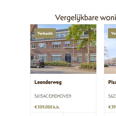
Vergelijkbare won
Verkocht
Ve
Leenderweg
Pis
5615AC EINDHOVEN
562
€ 309.000 k.k.
€ 39