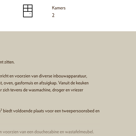
Kamers
2
t zitten.
gericht en voorzien van diverse inbouwapparatuur,
, oven, gasfornuis en afzuigkap. Vanuit de keuken
r zich tevens de wasmachine, droger en vriezer
m² biedt voldoende plaats voor een tweepersoonsbed en
en voorzien van een douchecabine en wastafelmeubel.